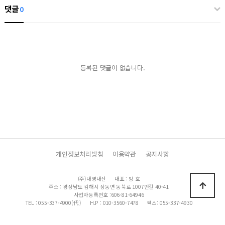
댓글
0
등록된 댓글이 없습니다.
개인정보처리방침
이용약관
공지사항
(주)대영내산
대표 : 방 호
주소 : 경상남도 김해시 상동면 동북로 1007번길 40-41
사업자등록번호 :606-81-64946
TEL : 055-337-4900(代 )
H.P : 010-3560-7478
팩스: 055-337-4930
이메일 : dyap@korea.com
Copyright 2019 (주)대영내산 All Rights Reserved.