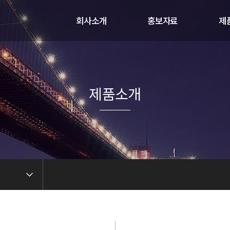
회사소개
홍보자료
제
인사말
동영상보기
제
연혁
펌프토출량측정
제
회사전경
제
제품소개
오시는 길