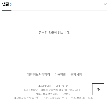
댓글
0
등록된 댓글이 없습니다.
개인정보처리방침
이용약관
공지사항
(주)대영내산
대표 : 방 호
주소 : 경상남도 김해시 상동면 동북로 1007번길 40-41
사업자등록번호 :606-81-64946
TEL : 055-337-4900(代 )
H.P : 010-3560-7478
팩스: 055-337-4930
이메일 : dyap@korea.com
Copyright 2019 (주)대영내산 All Rights Reserved.