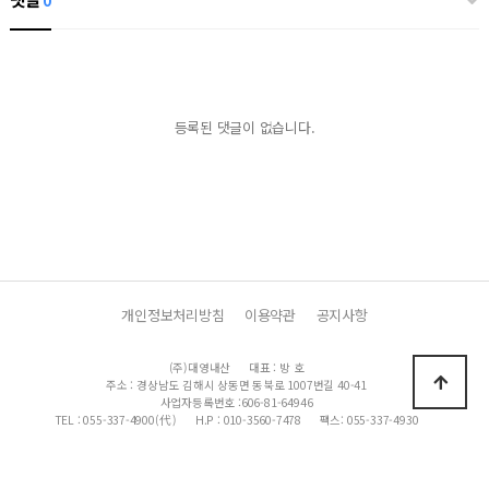
0
등록된 댓글이 없습니다.
개인정보처리방침
이용약관
공지사항
(주)대영내산
대표 : 방 호
주소 : 경상남도 김해시 상동면 동북로 1007번길 40-41
사업자등록번호 :606-81-64946
TEL : 055-337-4900(代 )
H.P : 010-3560-7478
팩스: 055-337-4930
이메일 : dyap@korea.com
Copyright 2019 (주)대영내산 All Rights Reserved.